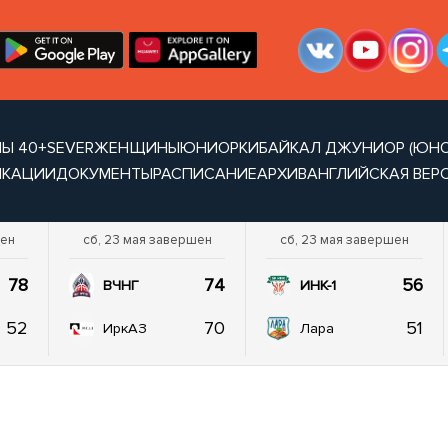
НЫ 40+
SEVER
ЖЕНЩИНЫ
ЮНИОРКИ
БАЙКАЛ ДЖУНИОР (ЮНОШ
ИКАЦИИ
ДОКУМЕНТЫ
РАСПИСАНИЕ
АРХИВ
АНГЛИЙСКАЯ ВЕР
шен
сб, 23 мая завершен
сб, 23 мая завершен
78
74
56
ВЧНГ
ИНК-1
52
70
51
ИркАЗ
Лара