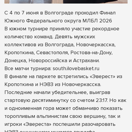
С 4 по 7 июня в Волгограде проходил Финал
Южного Федерального округа МЛБЛ 2026
В южном турнире приняло участие рекордное
количество команд. Девять мужских
коллективов из Волгограда, Новочеркасска,
Кропоткина, Севастополя, Ростова-на-Дону,
Донецка, Новороссийска и Астрахани.
Все матчи турнира: south.ilovebasket.ru
В финале на паркете встретились «Эверест» из
Кропоткина и НЭВЗ из Новочеркасска.
Последние начали убедительнее, выиграв
стартовую десятиминутку со счетом 23:17. Но как
и одноименная гора может обманчиво показать
торопливым альпинистам свою вершину, так и
игроки «Эвереста» поспешили разочаровать
НЭВЗ ощущением мнимого триумфа.