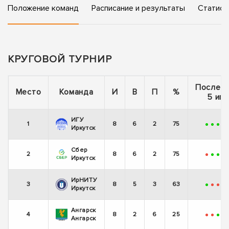
Положение команд
Расписание и результаты
Статист
КРУГОВОЙ ТУРНИР
Послед
Место
Команда
И
В
П
%
5 игр
ИГУ
1
8
6
2
75
+
+
+
-
Иркутск
Сбер
2
8
6
2
75
-
+
+
+
Иркутск
ИрНИТУ
3
8
5
3
63
+
-
-
+
Иркутск
Ангарск
4
8
2
6
25
-
-
+
+
Ангарск