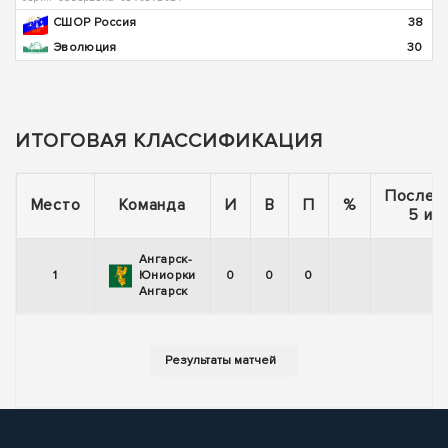
СШОР Россия
38
Эволюция
30
ИТОГОВАЯ КЛАССИФИКАЦИЯ
Послед
Место
Команда
И
В
П
%
5 иг
Ангарск-
1
Юниорки
0
0
0
Ангарск