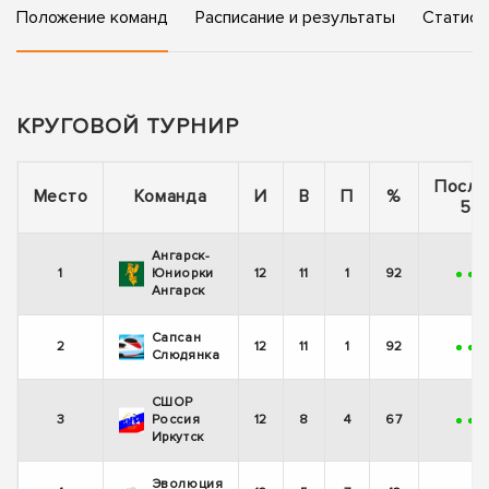
Положение команд
Расписание и результаты
Статист
КРУГОВОЙ ТУРНИР
После
Место
Команда
И
В
П
%
5 и
Ангарск-
1
Юниорки
12
11
1
92
+
+
Ангарск
Сапсан
2
12
11
1
92
+
+
Слюдянка
СШОР
3
Россия
12
8
4
67
+
+
-
Иркутск
Эволюция